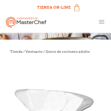
TIENDA ON-LINE
Campamentos MasterChef
Togg
más cerca de ti
navig
Tienda
/
Vestuario
/ Gorro de cocinero adulto