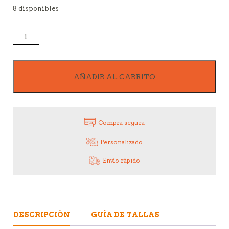
8 disponibles
Gorro
de
cocinero
adulto
cantidad
AÑADIR AL CARRITO
Compra segura
Personalizado
Envío rápido
DESCRIPCIÓN
GUÍA DE TALLAS