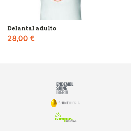
Go
Delantal adulto
2
28,00
€