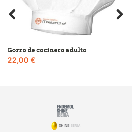
Gorro de cocinero adulto
Ch
22,00
€
6