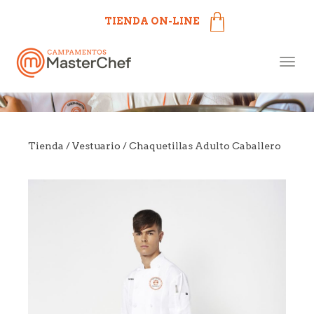
TIENDA ON-LINE
Campamentos MasterChef
Togg
más cerca de ti
navig
Tienda
/
Vestuario
/ Chaquetillas Adulto Caballero