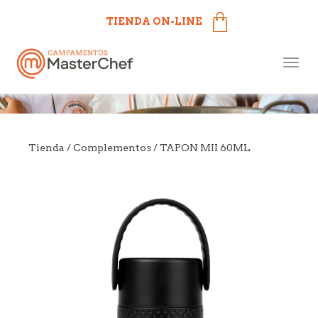
TIENDA ON-LINE
Campamentos MasterChef
Togg
más cerca de ti
navig
Tienda
/
Complementos
/ TAPON MII 60ML