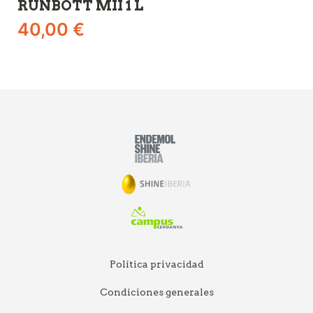
RUNBOTT MII 1 L
R
40,00
€
3
Política privacidad
Condiciones generales