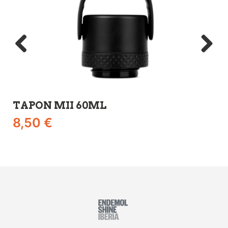
TAPON MII 60ML
R
8,50
€
3